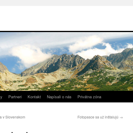
vy
Partneri
Kontakt
Napísali o nás
Privátna zóna
ia v Slovenskom
Fotopasce sa už inštalujú
→