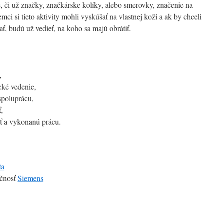
e, či už značky, značkárske kolíky, alebo smerovky, značenie na
emci si tieto aktivity mohli vyskúšať na vlastnej koži a ak by chceli
ať, budú už vedieť, na koho sa majú obrátiť.
,
ké vedenie,
spoluprácu,
,
ť a vykonanú prácu.
ta
očnosť
Siemens