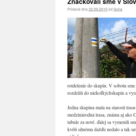
Značkovali sme v Slo
Pridané dňa
22.09.2010
od
Soňa
rotdelenie do skupín. V sobotu sme 
rozdelili do niekoľkýchskupín a vyra
Jedna skupina mala na starosti tras
medzinárodná trasa, známa aj ako 
tabule za nové. ďalej sa vymenili s
kvôli silnému dažďu nedalo a tak s