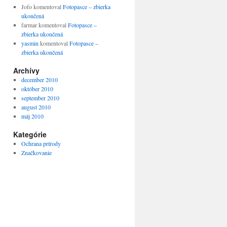
Jofo
komentoval
Fotopasce – zbierka
ukončená
farmar
komentoval
Fotopasce –
zbierka ukončená
yasmin
komentoval
Fotopasce –
zbierka ukončená
Archívy
december 2010
október 2010
september 2010
august 2010
máj 2010
Kategórie
Ochrana prírody
Značkovanie