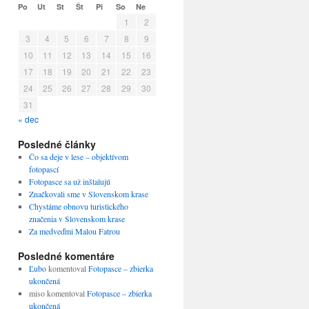
Po
Ut
St
Št
Pi
So
Ne
1
2
3
4
5
6
7
8
9
10
11
12
13
14
15
16
17
18
19
20
21
22
23
24
25
26
27
28
29
30
31
« dec
Posledné články
Čo sa deje v lese – objektívom
fotopascí
Fotopasce sa už inštalujú
Značkovali sme v Slovenskom krase
Chystáme obnovu turistického
značenia v Slovenskom krase
Za medveďmi Malou Fatrou
Posledné komentáre
Ľubo
komentoval
Fotopasce – zbierka
ukončená
miso
komentoval
Fotopasce – zbierka
ukončená