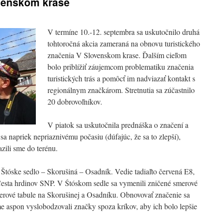
venskom krase
V termíne 10.-12. septembra sa uskutočnilo druhá
tohtoročná akcia zameraná na obnovu turistického
značenia V Slovenskom krase. Ďalším cieľom
bolo priblížiť záujemcom problematiku značenia
turistických trás a pomôcť im nadviazať kontakt s
regionálnym značkárom. Stretnutia sa zúčastnilo
20 dobrovoľníkov.
V piatok sa uskutočnila prednáška o značení a
sa napriek nepriaznivému počasiu (dúfajúc, že sa to zlepší),
zili sme do terénu.
u Štóske sedlo – Skorušiná – Osadník. Vedie tadiaľto červená E8,
Cesta hrdinov SNP. V Śtóskom sedle sa vymenili zničené smerové
merové tabule na Skorušinej a Osadníku. Obnovovať značenie sa
me aspon vyslobodzovali značky spoza kríkov, aby ich bolo lepšie