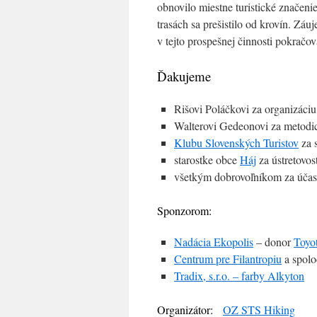
obnovilo miestne turistické značeni
trasách sa prešistilo od krovín. Záuj
v tejto prospešnej činnosti pokračov
Ďakujeme
Rišovi Poláčkovi za organizáciu
Walterovi Gedeonovi za metodic
Klubu Slovenských Turistov
za 
starostke obce
Háj
za ústretovosť
všetkým dobrovoľníkom za účas
Sponzorom:
Nadácia Ekopolis
– donor
Toyo
Centrum pre Filantropiu
a spol
Tradix, s.r.o. – farby Alkyton
Organizátor:
OZ STS Hiking