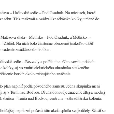
Hačava – Hačavské sedlo – Pod Osadník. Na miestach, ktoré
ú značku. Tiež maľovali a osádzali značkárske kolíky, určené do
sy Matesova skala – Metlisko – Pod Osadník, a Metlisko –
 – Zádiel. Na nich bolo čiastočne obnovené (nakoľko dážď
a osadenie značkárskeho kolíka.
Hačavské sedlo – Bezvody a po Planine. Obnovovala priebeh
e kolíky, aj vo vnútri elektrického ohradníka stráženého
čistenie korvín okolo existujúceho značenia.
rilo plán naplniť podľa pôvodného zámeru. Jedna skupinka mení
ji aj v Turni nad Bodvou. Druhá obnovuje značenie žltej a modrej
. stanica – Turňa nad Bodvou, centrum – záhradkárska kolónia.
tňajšej nepriazni počasia táto akcia splnila svoje účely. Sčasti sa