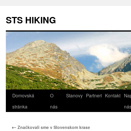
STS HIKING
Domovská
O
Stanovy
Partneri
Kontakt
Nap
Preskočiť
stránka
nás
ná
na
obsah
←
Značkovali sme v Slovenskom krase