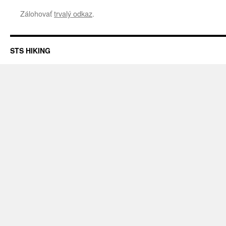
Zálohovať
trvalý odkaz
.
STS HIKING