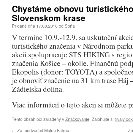
Chystáme obnovu turistického
Slovenskom krase
Pridané dňa
17.08.2010
od
Soňa
V termíne 10.9.-12.9. sa uskutoční akc
turistického značenia v Národnom park
akcii spolupracuje STS HIKING s regi
značenia Košice – okolie. Finančnú pod
Ekopolis (donor: TOYOTA) a spoločno
je obnoviť značenie na 31 km trase Háj
Zádielska dolina.
Viac informácií o tejto akcii si môžete p
Tento obsah bol zaradený v
Značkovanie
. Zálohujte si
trvalý od
←
Za medveďmi Malou Fatrou
Zn