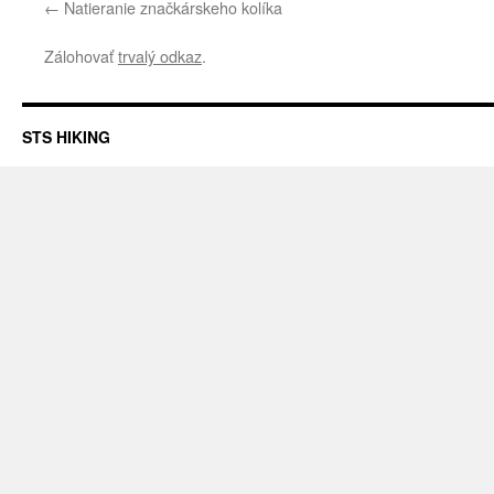
Natieranie značkárskeho kolíka
Zálohovať
trvalý odkaz
.
STS HIKING