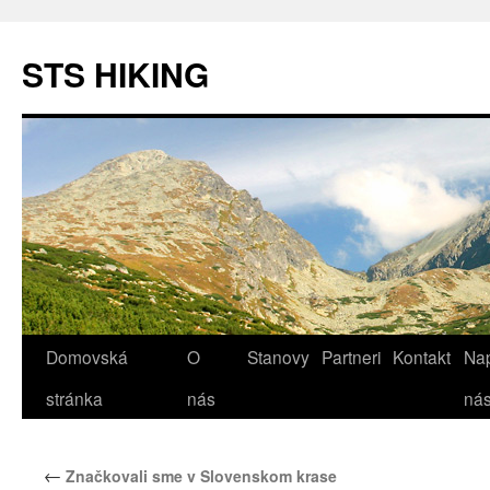
STS HIKING
Domovská
O
Stanovy
Partneri
Kontakt
Nap
Preskočiť
stránka
nás
ná
na
obsah
←
Značkovali sme v Slovenskom krase