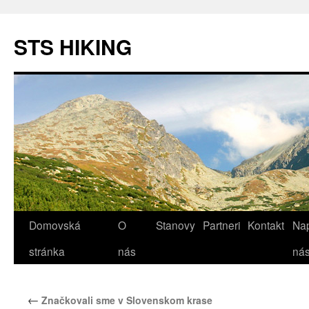
STS HIKING
Domovská
O
Stanovy
Partneri
Kontakt
Nap
Preskočiť
stránka
nás
ná
na
obsah
←
Značkovali sme v Slovenskom krase