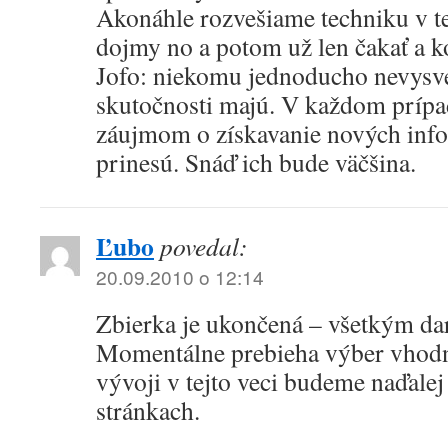
Akonáhle rozvešiame techniku v t
dojmy no a potom už len čakať a k
Jofo: niekomu jednoducho nevysvet
skutočnosti majú. V každom prípa
záujmom o získavanie nových info
prinesú. Snáď ich bude väčšina.
Ľubo
povedal:
20.09.2010 o 12:14
Zbierka je ukončená – všetkým d
Momentálne prebieha výber vhodn
vývoji v tejto veci budeme naďalej
stránkach.