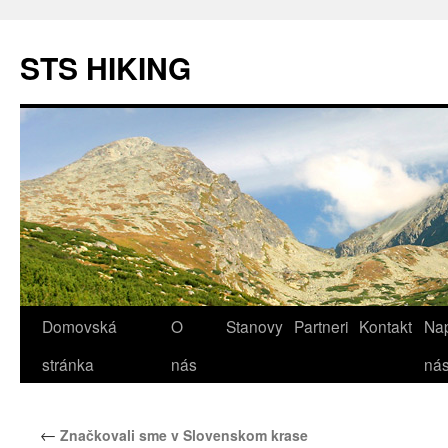
STS HIKING
Domovská
O
Stanovy
Partneri
Kontakt
Nap
Preskočiť
stránka
nás
ná
na
obsah
←
Značkovali sme v Slovenskom krase