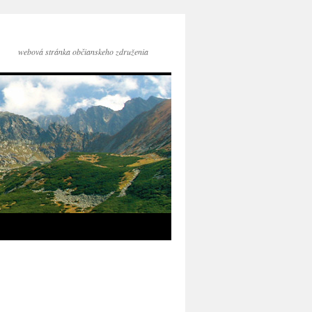
webová stránka občianskeho združenia