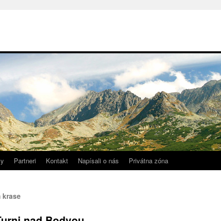
vy
Partneri
Kontakt
Napísali o nás
Privátna zóna
 krase
Turni nad Bodvou