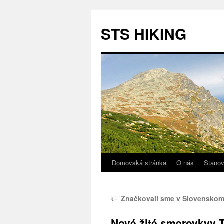
STS HIKING
Domovská stránka
O nás
Stano
Preskočiť
na
←
Značkovali sme v Slovenskom
obsah
Nové žlté smerovkyv 