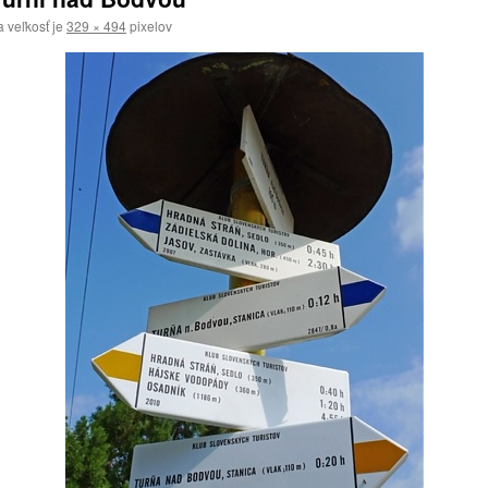
 veľkosť je
329 × 494
pixelov