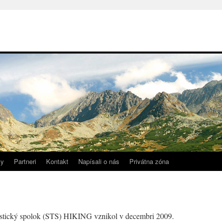
vy
Partneri
Kontakt
Napísali o nás
Privátna zóna
istický spolok (STS) HIKING vznikol v decembri 2009.