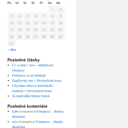
Po
Ut
St
Št
Pi
So
Ne
1
2
3
4
5
6
7
8
9
10
11
12
13
14
15
16
17
18
19
20
21
22
23
24
25
26
27
28
29
30
31
« dec
Posledné články
Čo sa deje v lese – objektívom
fotopascí
Fotopasce sa už inštalujú
Značkovali sme v Slovenskom krase
Chystáme obnovu turistického
značenia v Slovenskom krase
Za medveďmi Malou Fatrou
Posledné komentáre
Ľubo
komentoval
Fotopasce – zbierka
ukončená
miso
komentoval
Fotopasce – zbierka
ukončená