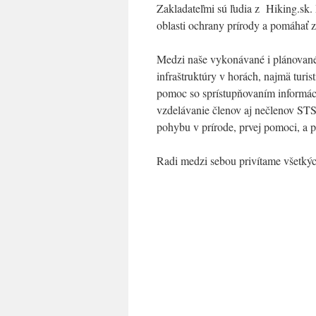
Zakladateľmi sú ľudia z Hiking.sk.
oblasti ochrany prírody a pomáhať 
Medzi naše vykonávané i plánované a
infraštruktúry v horách, najmä turis
pomoc so sprístupňovaním informác
vzdelávanie členov aj nečlenov ST
pohybu v prírode, prvej pomoci, a po
Radi medzi sebou privítame všetkýc