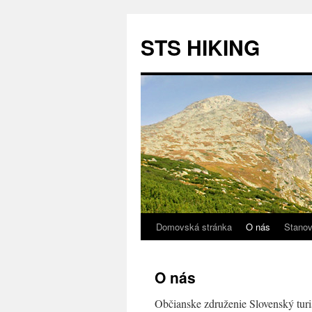
STS HIKING
Domovská stránka
O nás
Stano
Preskočiť
na
O nás
obsah
Občianske združenie Slovenský tur