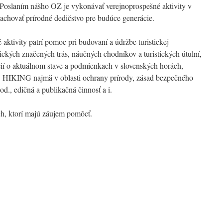
 Poslaním nášho OZ je vykonávať verejnoprospešné aktivity v
zachovať prírodné dedičstvo pre budúce generácie.
ktivity patrí pomoc pri budovaní a údržbe turistickej
tických značených trás, náučných chodníkov a turistických útulní,
ií o aktuálnom stave a podmienkach v slovenských horách,
S HIKING najmä v oblasti ochrany prírody, zásad bezpečného
d., edičná a publikačná činnosť a i.
h, ktorí majú záujem pomôcť.