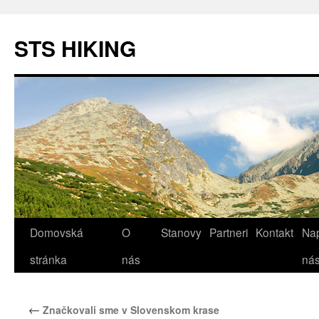
STS HIKING
Domovská
O
Stanovy
Partneri
Kontakt
Nap
Preskočiť
stránka
nás
ná
na
obsah
←
Značkovali sme v Slovenskom krase