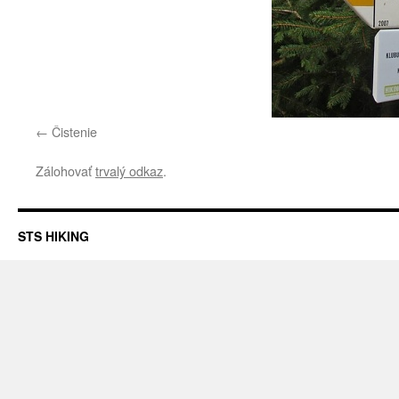
Čistenie
Zálohovať
trvalý odkaz
.
STS HIKING