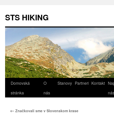
STS HIKING
Domovská
O
Stanovy
Partneri
Kontakt
Nap
Preskočiť
stránka
nás
ná
na
obsah
←
Značkovali sme v Slovenskom krase