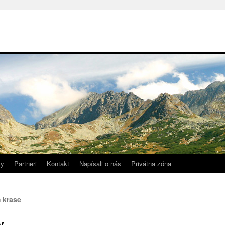
vy
Partneri
Kontakt
Napísali o nás
Privátna zóna
 krase
y