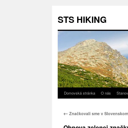
STS HIKING
Domovská stránka
O nás
Stano
Preskočiť
na
←
Značkovali sme v Slovenskom
obsah
Obnova zelenej značk