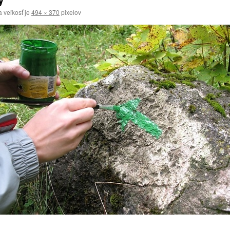
 veľkosť je
494 × 370
pixelov