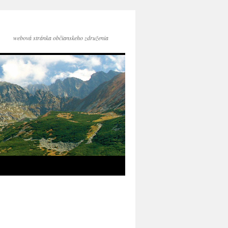
webová stránka občianskeho združenia