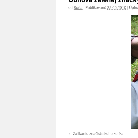
od
Soňa
|
Publikované
22.09.2010
|
Úplna
Zatĺkanie značkárskeho kolíka