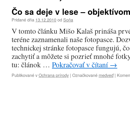
Čo sa deje v lese – objektívom
Pridané dňa
13.12.2010
od
Soňa
V tomto článku Mišo Kalaš prináša prvé
teréne zaznamenali naše fotopasce. Dozv
technickej stránke fotopasce fungujú, čo
zachytiť a môžete si pozrieť mnohé fotky 
tu: článok …
Pokračovať v čítaní
→
Publikované v
Ochrana prírody
|
Označkované
medveď
|
Koment