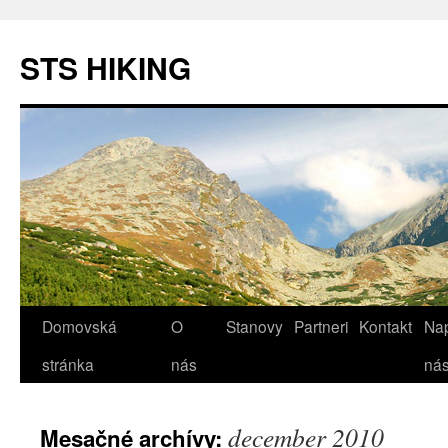
STS HIKING
Domovská
O
Stanovy
Partneri
Kontakt
Nap
Preskočiť
stránka
nás
ná
na
obsah
december 2010
Mesačné archívy: