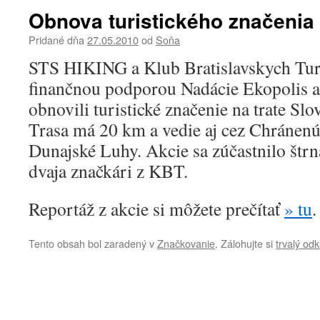
Obnova turistického značenia 
Pridané dňa
27.05.2010
od
Soňa
STS HIKING a Klub Bratislavskych Tur
finančnou podporou Nadácie Ekopolis a
obnovili turistické značenie na trate Sl
Trasa má 20 km a vedie aj cez Chránenú
Dunajské Luhy. Akcie sa zúčastnilo štrn
dvaja značkári z KBT.
Reportáž z akcie si môžete prečítať
» tu
.
Tento obsah bol zaradený v
Značkovanie
. Zálohujte si
trvalý od